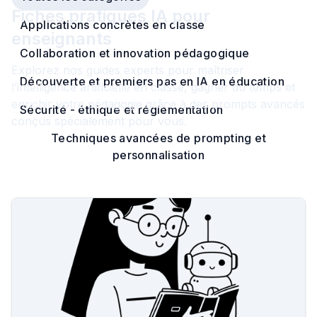
Fiches pratiques IA pour
Applications concrètes en classe
enseignants
Collaboration et innovation pédagogique
Explorez nos guides experts pour maîtriser
Découverte et premiers pas en IA en éducation
l’intelligence artificielle en classe, gagner du temps et
enrichir votre pédagogie grâce à des prompts avancés
Sécurité - éthique et réglementation
conçus spécialement pour vous.
Techniques avancées de prompting et
personnalisation